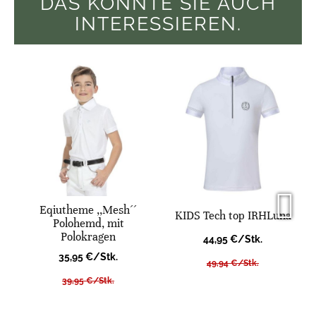
DAS KÖNNTE SIE AUCH
INTERESSIEREN.
Eqiutheme ,,Mesh´´
KIDS Tech top IRHLuna
Polohemd, mit
Polokragen
44,95 €/Stk.
35,95 €/Stk.
49,94 €/Stk.
39,95 €/Stk.